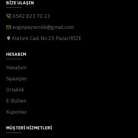
BIZE ULAŞIN
0542 823 70 23
enginpeynircilik@gmail.com
Atatürk Cad. No:25 Pazar/RİZE
HESABIM
Hesabım
Siparişler
Ortaklık
E-Bülten
Kuponlar
MÜŞTERI HIZMETLERI