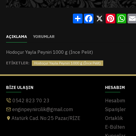
Share
Facebook
X
Pinterest
Wha
AÇIKLAMA
YORUMLAR
Hodoçur Yayla Peyniri 1000 g (İnce Pelit)
ETIKETLER:
Hodoçur Yayla Peyniri 1000 g (İnce Pelit)
BIZE ULAŞIN
HESABIM
0542 823 70 23
Hesabım
enginpeynircilik@gmail.com
Siparişler
Atatürk Cad. No:25 Pazar/RİZE
Ortaklık
E-Bülten
Kuponlar