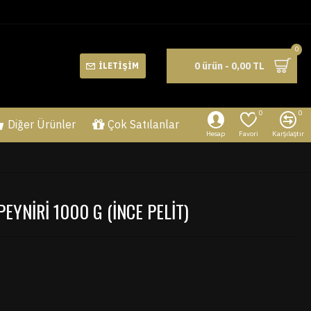
0
0 ürün - 0,00 TL
İLETIŞIM
0
0
Diğer Ürünler
Çok Satılanlar
Hesap
Favori
Karşılaştır
EYNIRI 1000 G (İNCE PELIT)