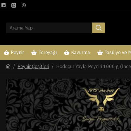
Peynir
Tereyağı
Kavurma
Fasülye ve M
Peynir Çeşitleri
Hodoçur Yayla Peyniri 1000 g (İnce 