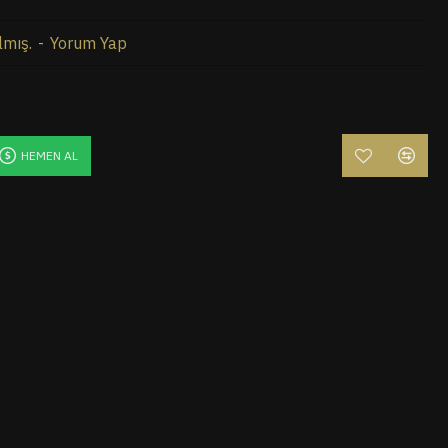
lmış.
-
Yorum Yap
HEMEN AL