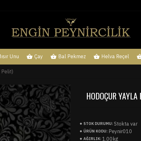
ısır Unu
Çay
Bal Pekmez
Helva Reçel
Pelit)
HODOÇUR YAYLA P
Stokta var
STOK DURUMU:
Peynir010
ÜRÜN KODU:
1.00kg
AĞIRLIK: