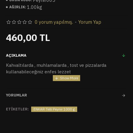
Peynir005
1.00kg
AĞIRLIK:
0 yorum yapılmış.
-
Yorum Yap
460,00 TL
AÇIKLAMA
Kahvaltılarda , muhlamalarda , tost ve pizzalarda
kullanabileceğiniz enfes lezzet
YORUMLAR
ETIKETLER:
ENKAR Telli Peynir 1000 g