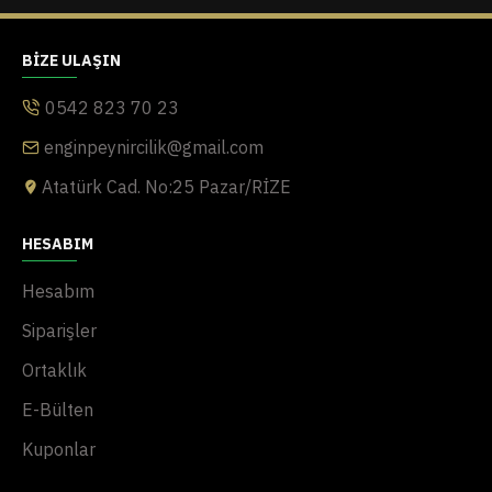
BIZE ULAŞIN
0542 823 70 23
enginpeynircilik@gmail.com
Atatürk Cad. No:25 Pazar/RİZE
HESABIM
Hesabım
Siparişler
Ortaklık
E-Bülten
Kuponlar