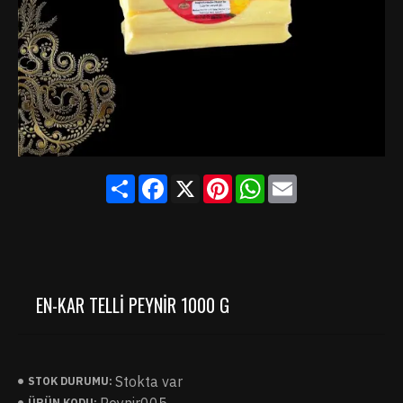
Share
Facebook
X
Pinterest
WhatsApp
Email
EN-KAR TELLI PEYNIR 1000 G
Stokta var
STOK DURUMU:
ÜRÜN KODU: