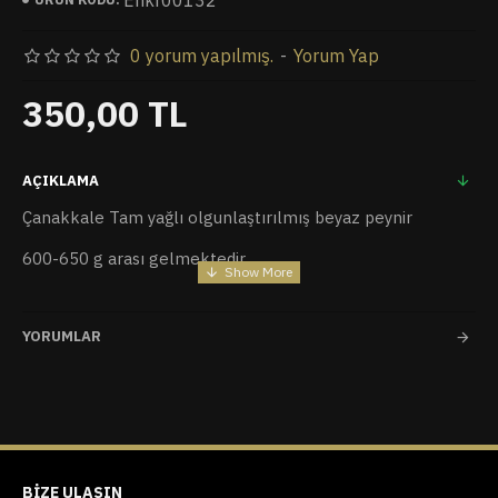
Enkr00132
0 yorum yapılmış.
-
Yorum Yap
350,00 TL
AÇIKLAMA
Çanakkale Tam yağlı olgunlaştırılmış beyaz peynir
600-650 g arası gelmektedir
vakumlu ambalajda gönderilir
YORUMLAR
Marka : Habir
BIZE ULAŞIN