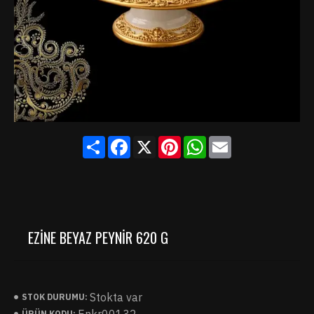
Share
Facebook
X
Pinterest
WhatsApp
Email
EZINE BEYAZ PEYNIR 620 G
Stokta var
STOK DURUMU:
ÜRÜN KODU: