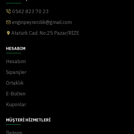
0542 823 70 23
enginpeynircilik@gmail.com
Atatürk Cad. No:25 Pazar/RİZE
HESABIM
Hesabım
Siparişler
Ortaklık
E-Bülten
Kuponlar
MÜŞTERI HIZMETLERI
İletişim