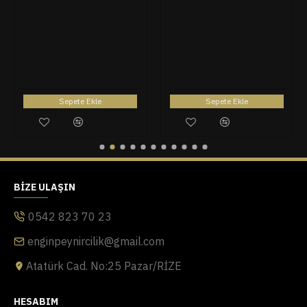
Sepete Ekle
Sepete Ekle
BIZE ULAŞIN
0542 823 70 23
enginpeynircilik@gmail.com
Atatürk Cad. No:25 Pazar/RİZE
HESABIM