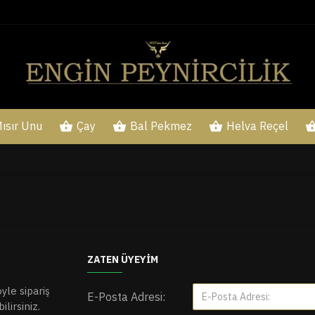
ısır Unu
Çay
Bal Pekmez
Helva Reçel
ZATEN ÜYEYIM
öyle sipariş
E-Posta Adresi:
lirsiniz.