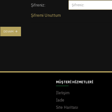
Şifreniz:
Şifremi Unuttum
DEVAM
MÜŞTERI HIZMETLERI
İletişim
İade
Site Haritası