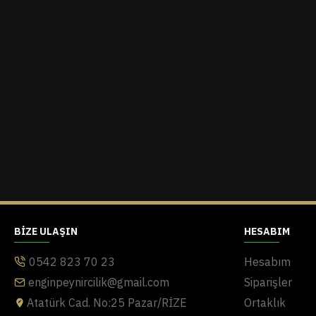
BIZE ULAŞIN
HESABIM
0542 823 70 23
Hesabım
enginpeynircilik@gmail.com
Siparişler
Atatürk Cad. No:25 Pazar/RİZE
Ortaklık