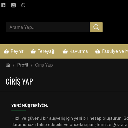
Peynir
Tereyağı
Kavurma
Fasülye ve M
Profil
Giriş Yap
GIRIŞ YAP
YENI MÜŞTERIYIM.
Hızlı ve güvenli bir alışveriş için yeni bir hesap oluşturun. B
durumunuzu takip edebilir ve önceki siparişlerinize göz atabi