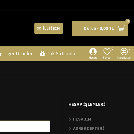
0
0 ürün - 0,00 TL
İLETIŞIM
0
0
Diğer Ürünler
Çok Satılanlar
Hesap
Favori
Karşılaştır
HESAP İŞLEMLERI
HESABIM
ADRES DEFTERI