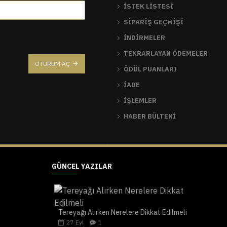
İSTEK LISTESI
SIPARIŞ GEÇMIŞI
İNDIRMELER
TEKRARLAYAN ÖDEMELER
OTURUM AÇ
ÖDÜL PUANLARI
İADE
İŞLEMLER
HABER BÜLTENI
GÜNCEL YAZILAR
Tereyağı Alırken Nerelere Dikkat Edilmeli
27
Eyl
1