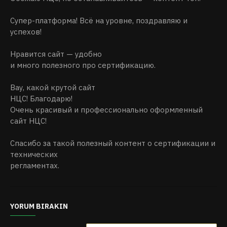
Супер-платформа! Всё на уровне, поздравляю и
успехов!
Нравится сайт — удобно
и много полезного про сертификацию.
Вау, какой крутой сайт
НЦС! Благодарю!
Очень красивый и профессионально оформленный
сайт НЦС!
Спасибо за такой полезный контент о сертификации и
технических
регламентах.
YORUM BIRAKIN