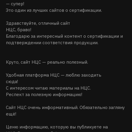
— супер!
Это один из лучших сайтов о сертификации.
Здравствуйте, отличный сайт
НЦС, браво!
Благодарю за интересный контент о сертификации и
подтверждении соответствия продукции.
Круто, сайт НЦС — реально полезный.
Удобная платформа НЦС — люблю заходить
сюда!
С интересом читаю материалы на НЦС.
Респект за полезную информацию!
Сайт НЦС очень информативный. Обязательно загляну
ещё!
Ценю информацию, которую вы публикуете на