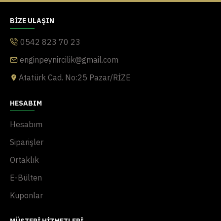
BIZE ULAŞIN
0542 823 70 23
enginpeynircilik@gmail.com
Atatürk Cad. No:25 Pazar/RİZE
HESABIM
Hesabım
Siparişler
Ortaklık
E-Bülten
Kuponlar