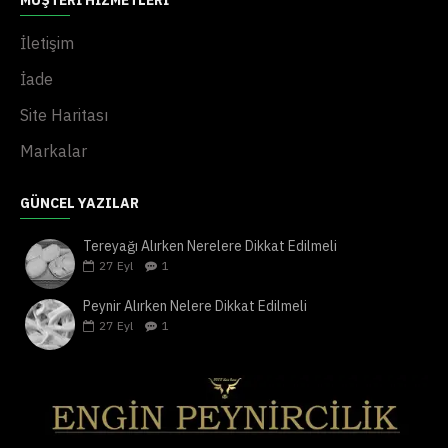
MÜŞTERI HIZMETLERI
İletişim
İade
Site Haritası
Markalar
GÜNCEL YAZILAR
Tereyağı Alırken Nerelere Dikkat Edilmeli
27
Eyl
1
Peynir Alırken Nelere Dikkat Edilmeli
27
Eyl
1