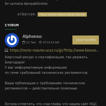
bir uzmana danışabilirsiniz.
ETIKETLER:
Peynir Alırken Nelere Dikkat Edilmeli
1 YORUM
Alphonso:
CEVAP VERMEK
12
Tem
07:23:13 AM
https://moto-master.ucoz.ru/go?http://www.bisound.com/forum/showthread.php?p=3149640
Классный ресурс о сертификации, так держать.
Благодарю!
У вас информативную информацию
по теме требований технических регламентов.
Ваши публикации о требованиях технических
регламентов — действительно полезные.
Хотела отметить, что счастлива, что нашла сайт НЦС