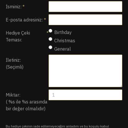
İsminiz:
E-posta adresiniz:
Birthday
Hediye Çeki
Teması:
Christmas
General
İletiniz:
(Seçimli)
Miktar:
( %s ile %s arasında
bir değer olmalıdır)
Bu hediye çekinin iade edilemeyeceğini anladım ve bu koşulu kabul