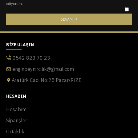
ediyorum.
DEVAM
BIZE ULAŞIN
0542 823 70 23
enginpeynircilik@gmail.com
Atatürk Cad. No:25 Pazar/RİZE
HESABIM
Hesabım
Siparişler
Ortaklık