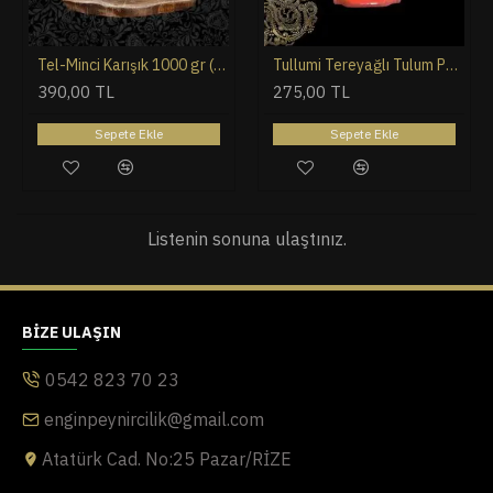
Tel-Minci Karışık 1000 gr (ovalı karışık)
Tullumi Tereyağlı Tulum Peyniri 500 g
390,00 TL
275,00 TL
Sepete Ekle
Sepete Ekle
Listenin sonuna ulaştınız.
BIZE ULAŞIN
0542 823 70 23
enginpeynircilik@gmail.com
Atatürk Cad. No:25 Pazar/RİZE