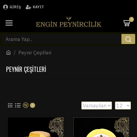
GIRIŞ
KAYIT
0
Peynir Çeşitleri
PEYNIR ÇEŞITLERI
0